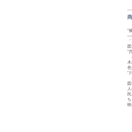
"
―
「
図
"
―
木
色
"
―
図
人
民
ち
映