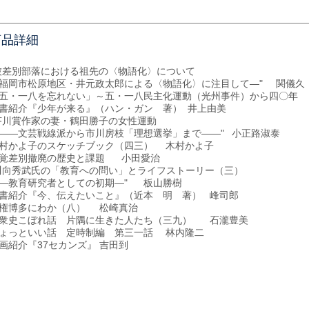
商品詳細
被差別部落における祖先の〈物語化〉について
福岡市松原地区・井元政太郎による〈物語化〉に注目して―"
関儀久
五・一八を忘れない」～五・一八民主化運動（光州事件）から四〇年
書紹介『少年が来る』（ハン・ガン 著）
井上由美
芥川賞作家の妻・鶴田勝子の女性運動
―文芸戦線派から市川房枝「理想選挙」まで――"
小正路淑泰
村かよ子のスケッチブック（四三）
木村かよ子
覚差別撤廃の歴史と課題
小田愛治
川向秀武氏の「教育への問い」とライフストーリー（三）
教育研究者としての初期―"
板山勝樹
書紹介『今、伝えたいこと』（近本 明 著）
峰司郎
権博多にわか（八）
松崎真治
衆史こぼれ話 片隅に生きた人たち（三九）
石瀧豊美
ょっといい話 定時制編 第三一話
林内隆二
画紹介『37セカンズ』
吉田到